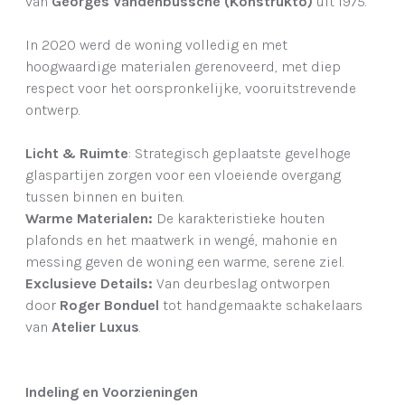
van
Georges Vandenbussche (Konstrukto)
uit 1975.
In 2020 werd de woning volledig en met
hoogwaardige materialen gerenoveerd, met diep
respect voor het oorspronkelijke, vooruitstrevende
ontwerp.
Licht & Ruimte
: Strategisch geplaatste gevelhoge
glaspartijen zorgen voor een vloeiende overgang
tussen binnen en buiten.
Warme Materialen:
De karakteristieke houten
plafonds en het maatwerk in wengé, mahonie en
messing geven de woning een warme, serene ziel.
Exclusieve Details:
Van deurbeslag ontworpen
door
Roger Bonduel
tot handgemaakte schakelaars
van
Atelier Luxus
.
Indeling en Voorzieningen